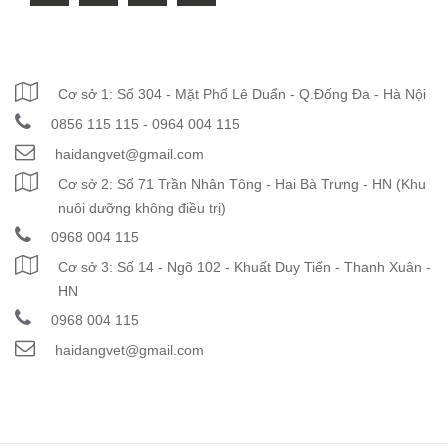
THÔNG TIN LIÊN HỆ
Cơ sở 1: Số 304 - Mặt Phố Lê Duẩn - Q.Đống Đa - Hà Nội
0856 115 115 - 0964 004 115
haidangvet@gmail.com
Cơ sở 2: Số 71 Trần Nhân Tông - Hai Bà Trưng - HN (Khu
nuôi dưỡng không điều trị)
0968 004 115
Cơ sở 3: Số 14 - Ngõ 102 - Khuất Duy Tiến - Thanh Xuân -
HN
0968 004 115
haidangvet@gmail.com