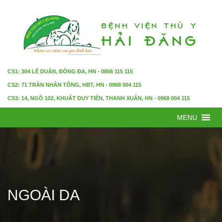
CS1: 304 LÊ DUẨN, ĐỐNG ĐA, HN - 0856 115 115
CS2: 71 TRẦN NHÂN TÔNG, HBT, HN - 0968 004 115
CS3: 14, NGÕ 102, KHUẤT DUY TIẾN, THANH XUÂN, HN - 0968 004 115
MENU
NGOÀI DA