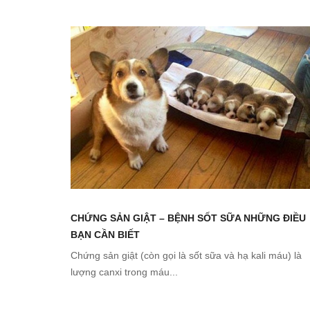
CHỨNG SẢN GIẬT – BỆNH SỐT SỮA NHỮNG ĐIỀU
BẠN CẦN BIẾT
Chứng sản giật (còn gọi là sốt sữa và hạ kali máu) là
lượng canxi trong máu...