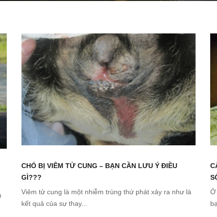
CHÓ BỊ VIÊM TỬ CUNG – BẠN CẦN LƯU Ý ĐIỀU
C
GÌ???
S
Viêm tử cung là một nhiễm trùng thứ phát xảy ra như là
Ở 
h
kết quả của sự thay...
bạ