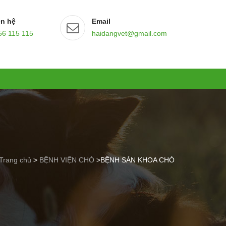
ên hệ
Email
56 115 115
haidangvet@gmail.com
Trang chủ
>
BỆNH VIỆN CHÓ
>
BỆNH SẢN KHOA CHÓ