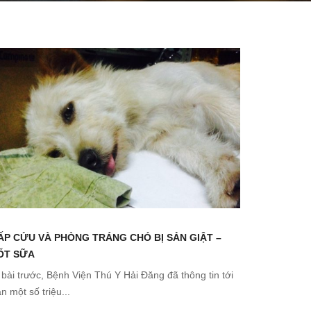
ẤP CỨU VÀ PHÒNG TRÁNG CHÓ BỊ SẢN GIẬT –
ỐT SỮA
bài trước, Bệnh Viện Thú Y Hải Đăng đã thông tin tới
n một số triệu...