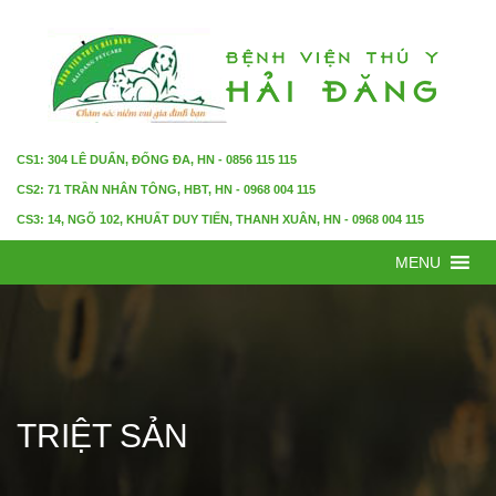
CS1: 304 LÊ DUẨN, ĐỐNG ĐA, HN - 0856 115 115
CS2: 71 TRẦN NHÂN TÔNG, HBT, HN - 0968 004 115
CS3: 14, NGÕ 102, KHUẤT DUY TIẾN, THANH XUÂN, HN - 0968 004 115
MENU
TRIỆT SẢN