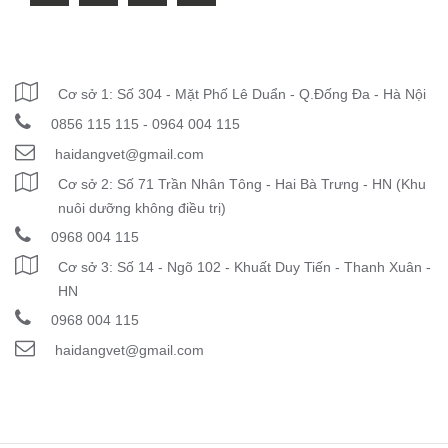
THÔNG TIN LIÊN HỆ
Cơ sở 1: Số 304 - Mặt Phố Lê Duẩn - Q.Đống Đa - Hà Nội
0856 115 115 - 0964 004 115
haidangvet@gmail.com
Cơ sở 2: Số 71 Trần Nhân Tông - Hai Bà Trưng - HN (Khu
nuôi dưỡng không điều trị)
0968 004 115
Cơ sở 3: Số 14 - Ngõ 102 - Khuất Duy Tiến - Thanh Xuân -
HN
0968 004 115
haidangvet@gmail.com