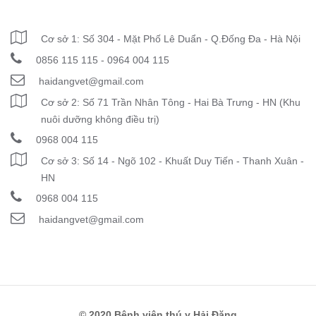
THÔNG TIN LIÊN HỆ
Cơ sở 1: Số 304 - Mặt Phố Lê Duẩn - Q.Đống Đa - Hà Nội
0856 115 115 - 0964 004 115
haidangvet@gmail.com
Cơ sở 2: Số 71 Trần Nhân Tông - Hai Bà Trưng - HN (Khu
nuôi dưỡng không điều trị)
0968 004 115
Cơ sở 3: Số 14 - Ngõ 102 - Khuất Duy Tiến - Thanh Xuân -
HN
0968 004 115
haidangvet@gmail.com
© 2020 Bệnh viện thú y Hải Đăng