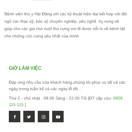
Bệnh viện thú y Hải Đăng với các kỹ thuật hiện đại kết hợp với đội
ngũ các thạc sỹ, bác sỹ chuyên nghiệp, yêu nghề hy vọng sẽ
giúp cho các gia chủ nuôi thú cưng vơi đi được nỗi lo về bệnh tật
cho những cún cưng yêu nhất của mình
GIỜ LÀM VIỆC
Đáp ứng nhu cầu của khách hàng,chúng tôi phục vụ tất cả các
ngày trong tuần kể cả các ngày lễ tết...
Thứ 2 - chủ nhật : 08.00 Sáng - 22.00 Tối [ĐT cấp cứu:
0856
115 115
]