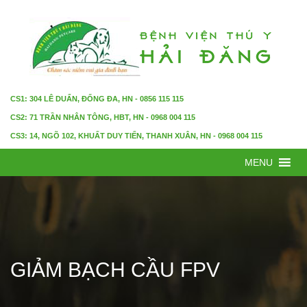
CS1: 304 LÊ DUẨN, ĐỐNG ĐA, HN - 0856 115 115
CS2: 71 TRẦN NHÂN TÔNG, HBT, HN - 0968 004 115
CS3: 14, NGÕ 102, KHUẤT DUY TIẾN, THANH XUÂN, HN - 0968 004 115
MENU
GIẢM BẠCH CẦU FPV