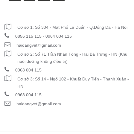
THÔNG TIN LIÊN HỆ
Cơ sở 1: Số 304 - Mặt Phố Lê Duẩn - Q.Đống Đa - Hà Nội
0856 115 115 - 0964 004 115
haidangvet@gmail.com
Cơ sở 2: Số 71 Trần Nhân Tông - Hai Bà Trưng - HN (Khu
nuôi dưỡng không điều trị)
0968 004 115
Cơ sở 3: Số 14 - Ngõ 102 - Khuất Duy Tiến - Thanh Xuân -
HN
0968 004 115
haidangvet@gmail.com