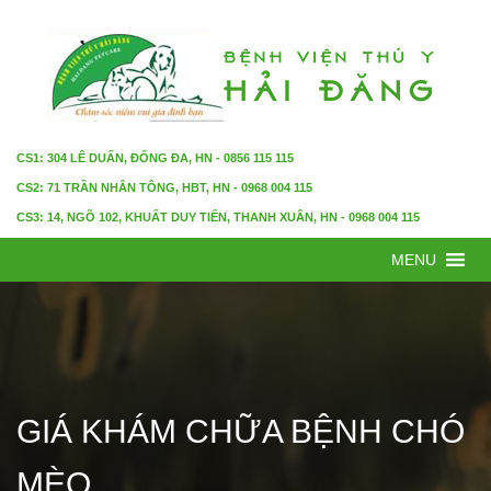
CS1: 304 LÊ DUẨN, ĐỐNG ĐA, HN - 0856 115 115
CS2: 71 TRẦN NHÂN TÔNG, HBT, HN - 0968 004 115
CS3: 14, NGÕ 102, KHUẤT DUY TIẾN, THANH XUÂN, HN - 0968 004 115
MENU
GIÁ KHÁM CHỮA BỆNH CHÓ
MÈO