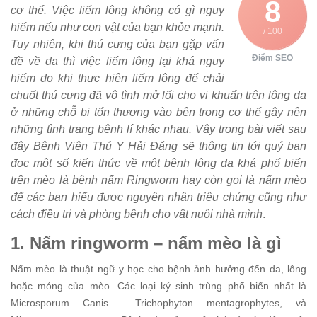
8
cơ thể. Việc liếm lông không có gì nguy
hiểm nếu như con vật của bạn khỏe mạnh.
/ 100
Tuy nhiên, khi thú cưng của bạn gặp vấn
Điểm SEO
đề về da thì việc liếm lông lại khá nguy
hiểm do khi thực hiện liếm lông để chải
chuốt thú cưng đã vô tình mở lối cho vi khuẩn trên lông da
ở những chỗ bị tổn thương vào bên trong cơ thể gây nên
những tình trạng bệnh lí khác nhau. Vậy trong bài viết sau
đây Bệnh Viện Thú Y Hải Đăng sẽ thông tin tới quý bạn
đọc một số kiến thức về một bệnh lông da khá phổ biến
trên mèo là bệnh nấm Ringworm hay còn gọi là nấm mèo
để các bạn hiểu được nguyên nhân triệu chứng cũng như
cách điều trị và phòng bệnh cho vật nuôi nhà mình
.
1. Nấm ringworm – nấm mèo là gì
Nấm mèo là thuật ngữ y học cho bệnh ảnh hưởng đến da, lông
hoặc móng của mèo. Các loại ký sinh trùng phổ biến nhất là
Microsporum Canis Trichophyton mentagrophytes, và