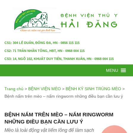
CS1: 304 LÊ DUẨN, ĐỐNG ĐA, HN - 0856 115 115
CS2: 71 TRẦN NHÂN TÔNG, HBT, HN - 0968 004 115
CS3: 14, NGÕ 102, KHUẤT DUY TIẾN, THANH XUÂN, HN - 0968 004 115
MENU
Trang chủ
>
BỆNH VIỆN MÈO
>
BỆNH KÝ SINH TRÙNG MÈO
>
Bệnh nấm trên mèo – nấm ringworm những điều bạn cần lưu ý
BỆNH NẤM TRÊN MÈO – NẤM RINGWORM
NHỮNG ĐIỀU BẠN CẦN LƯU Ý
Mèo là loài động vật liếm lông để làm sạch