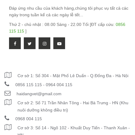
Đáp ứng nhu cầu của khách hàng,chúng tôi phục vụ tất cả các
ngày trong tuần kể cả các ngày lễ tết...
Thứ 2 - chủ nhật : 08.00 Sáng - 22.00 Tối [ĐT cấp cứu:
0856
115 115
]
THÔNG TIN LIÊN HỆ
Cơ sở 1: Số 304 - Mặt Phố Lê Duẩn - Q.Đống Đa - Hà Nội
0856 115 115 - 0964 004 115
haidangvet@gmail.com
Cơ sở 2: Số 71 Trần Nhân Tông - Hai Bà Trưng - HN (Khu
nuôi dưỡng không điều trị)
0968 004 115
Cơ sở 3: Số 14 - Ngõ 102 - Khuất Duy Tiến - Thanh Xuân -
HN