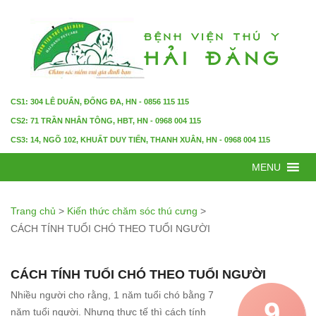
CS1: 304 LÊ DUẨN, ĐỐNG ĐA, HN - 0856 115 115
CS2: 71 TRẦN NHÂN TÔNG, HBT, HN - 0968 004 115
CS3: 14, NGÕ 102, KHUẤT DUY TIẾN, THANH XUÂN, HN - 0968 004 115
MENU
Trang chủ
>
Kiến thức chăm sóc thú cưng
>
CÁCH TÍNH TUỔI CHÓ THEO TUỔI NGƯỜI
CÁCH TÍNH TUỔI CHÓ THEO TUỔI NGƯỜI
Nhiều người cho rằng, 1 năm tuổi chó bằng 7
9
năm tuổi người. Nhưng thực tế thì cách tính