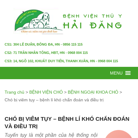
CS1: 304 LÊ DUẨN, ĐỐNG ĐA, HN - 0856 115 115
CS2: 71 TRẦN NHÂN TÔNG, HBT, HN - 0968 004 115
CS3: 14, NGÕ 102, KHUẤT DUY TIẾN, THANH XUÂN, HN - 0968 004 115
MENU
Trang chủ
>
BỆNH VIỆN CHÓ
>
BỆNH NGOẠI KHOA CHÓ
>
Chó bị viêm tụy – bệnh lí khó chẩn đoán và điều trị
CHÓ BỊ VIÊM TỤY – BỆNH LÍ KHÓ CHẨN ĐOÁN
VÀ ĐIỀU TRỊ
Tuyến tụy là một phần của hệ thống nội