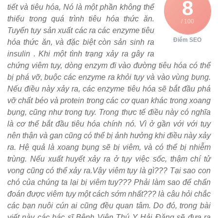
8
tiết và tiêu hóa, Nó là một phần không thể
thiếu trong quá trình tiêu hóa thức ăn.
/ 100
Tuyến tụy sản xuất các ra các enzyme tiêu
Điểm SEO
hóa thức ăn, và đặc biệt còn sản sinh ra
insulin . Khi một tình trạng xảy ra gây ra
chứng viêm tụy, dòng enzym đi vào đường tiêu hóa có thể
bị phá vỡ, buộc các enzyme ra khỏi tụy và vào vùng bụng.
Nếu điều này xảy ra, các enzyme tiêu hóa sẽ bắt đầu phá
vỡ chất béo và protein trong các cơ quan khác trong xoang
bụng, cũng như trong tụy. Trong thực tế điều này có nghĩa
là cơ thể bắt đầu tiêu hóa chính nó. Vì ở gần với với tụy
nên thận và gan cũng có thể bị ảnh hưởng khi điều này xảy
ra. Hệ quả là xoang bụng sẽ bị viêm, và có thể bị nhiễm
trùng. Nếu xuất huyết xảy ra ở tụy việc sốc, thậm chí tử
vong cũng có thể xảy ra.Vậy viêm tụy là gì??? Tại sao con
chó của chúng ta lại bị viêm tuy??? Phải làm sao để chẩn
đoán được viêm tụy một cách sớm nhất??? là câu hỏi chắc
các bạn nuôi cún ai cũng đều quan tâm. Do đó, trong bài
viết này các bác sĩ Bệnh Viện Thú Y Hải Đăng sẽ đưa ra