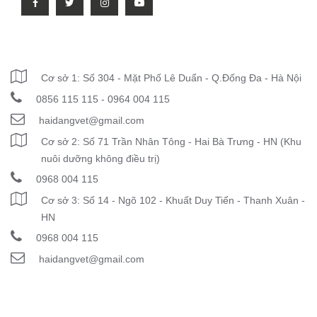
THÔNG TIN LIÊN HỆ
Cơ sở 1: Số 304 - Mặt Phố Lê Duẩn - Q.Đống Đa - Hà Nội
0856 115 115 - 0964 004 115
haidangvet@gmail.com
Cơ sở 2: Số 71 Trần Nhân Tông - Hai Bà Trưng - HN (Khu
nuôi dưỡng không điều trị)
0968 004 115
Cơ sở 3: Số 14 - Ngõ 102 - Khuất Duy Tiến - Thanh Xuân -
HN
0968 004 115
haidangvet@gmail.com