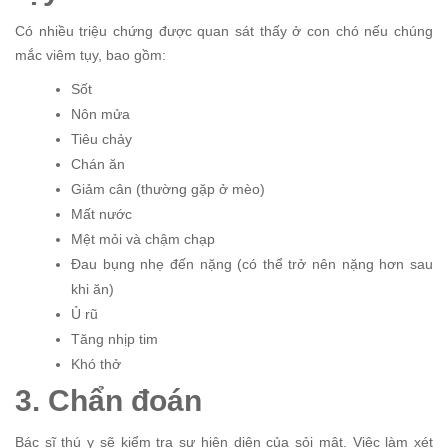
Có nhiều triệu chứng được quan sát thấy ở con chó nếu chúng
mắc viêm tụy, bao gồm:
Sốt
Nôn mửa
Tiêu chảy
Chán ăn
Giảm cân (thường gặp ở mèo)
Mất nước
Mệt mỏi và chậm chạp
Đau bụng nhẹ đến nặng (có thể trở nên nặng hơn sau
khi ăn)
Ủ rũ
Tăng nhịp tim
Khó thở
3. Chẩn đoán
Bác sĩ thú y sẽ kiểm tra sự hiện diện của sỏi mật. Việc làm xét